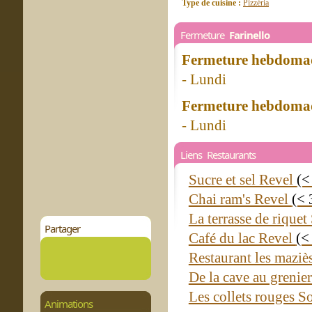
Type de cuisine :
Pizzéria
Fermeture
Farinello
Fermeture hebdomad
- Lundi
Fermeture hebdomad
- Lundi
Liens Restaurants
Sucre et sel Revel
(<
Chai ram's Revel
(< 
La terrasse de riquet
Partager
Café du lac Revel
(<
Restaurant les maziè
De la cave au greni
Les collets rouges S
Animations