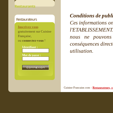
Restaurants
Conditions de publ
Restaurateurs
Ces informations on
Inscrivez vous
l'ETABLISSEMENT. Ne
gratuitement sur Cuisine
nous ne pouvons
Française,
ou
connectez-vous
!
conséquences directe
Identifiant :
utilisation.
Mot de passe :
Cuisine-Francaise.com -
Restaurateurs
, 