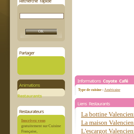
Recherche rapide
Partager
Informations
Coyote Café
Animations
Type de cuisine :
Américaine
Restaurants
Liens Restaurants
Restaurateurs
La bottine Valencie
Inscrivez vous
La maison Valencie
gratuitement sur Cuisine
L'escargot Valencie
Française,