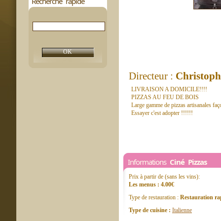
Recherche rapide
Directeur :
Christoph
LIVRAISON A DOMICILE!!!!
PIZZAS AU FEU DE BOIS
Large gamme de pizzas artisanales façon
Essayer c'est adopter !!!!!!
Informations
Ciné Pizzas
Prix à partir de (sans les vins):
Les menus : 4.00€
Type de restauration :
Restauration ra
Type de cuisine :
Italienne