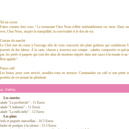
Tel un cocon
Faites comme chez vous ! Le restaurant Chez Nous reflète indéniablement ces mots. Dans un c
vert, Chez Nous, inspire la tranquillité, la convivialité et le don de soi.
Cuisine du marché
Le Chef met du coeur à l'ouvrage afin de vous concocter des plats goûteux qui combleront l'
journée de dur labeur. À la carte, chacun y trouvera son compte : salades composées et spécia
par, les pieds et paquets qui sont des abas de moutons mijotés dans une sauce à la tomate et au 
Bon appétit !
Pause-café
Les beaux jours sont arrivés, installez-vous en terrasse. Commandez un café et une petite m
profitez de cet instant de plénitude.
Au menu
Les entrées
alade "La profiterole" - 11 Euros
alade "L'italienne" - 11 Euros
alade "La méli-mélo" - 12 Euros
Les plats
ieds et paquets marseillais - 16.5 Euros
aube de poulpes à la sétoise - 15.5 Euros