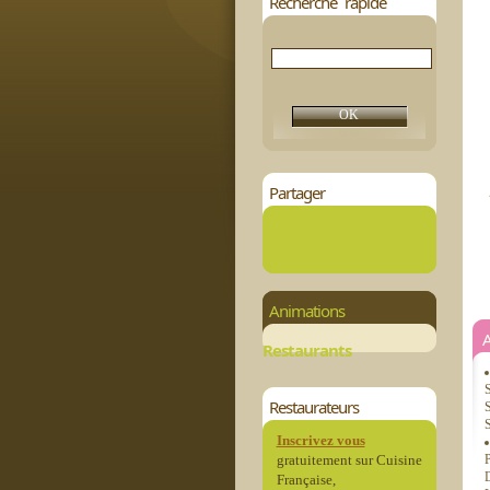
Recherche rapide
Partager
Animations
Restaurants
S
Restaurateurs
S
S
Inscrivez vous
gratuitement sur Cuisine
P
D
Française,