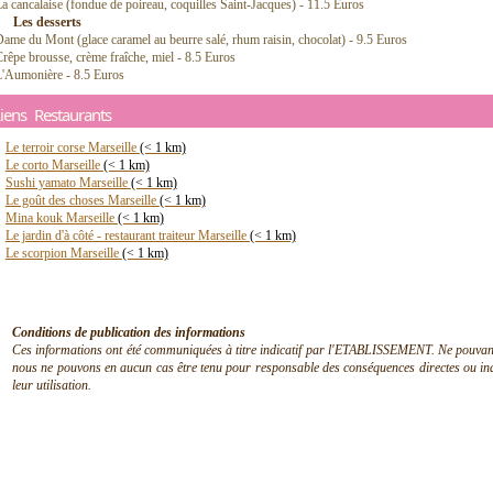
a cancalaise (fondue de poireau, coquilles Saint-Jacques) - 11.5 Euros
Les desserts
ame du Mont (glace caramel au beurre salé, rhum raisin, chocolat) - 9.5 Euros
rêpe brousse, crème fraîche, miel - 8.5 Euros
L'Aumonière - 8.5 Euros
iens Restaurants
Le terroir corse Marseille
(< 1 km)
Le corto Marseille
(< 1 km)
Sushi yamato Marseille
(< 1 km)
Le goût des choses Marseille
(< 1 km)
Mina kouk Marseille
(< 1 km)
Le jardin d'à côté - restaurant traiteur Marseille
(< 1 km)
Le scorpion Marseille
(< 1 km)
Conditions de publication des informations
Ces informations ont été communiquées à titre indicatif par l'ETABLISSEMENT. Ne pouvant en
nous ne pouvons en aucun cas être tenu pour responsable des conséquences directes ou indir
leur utilisation.