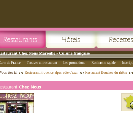
estaurant Chez Nous Marseille - Cuisine française
arte de France
Trouver un restaurant
Les promotions
Recherche rapide
Inscript
Vous êtes ici
Restaurant Provence-alpes-côte d'azur
Restaurant Bouches-du-rhône
Restaurant
Chez Nous