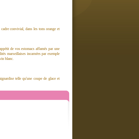
adre convivial, dans les tons orange et
appétit de vos estomacs affamés par une
lités marseillaises incarnées par exemple
vin blanc.
ignardise telle qu'une coupe de glace et