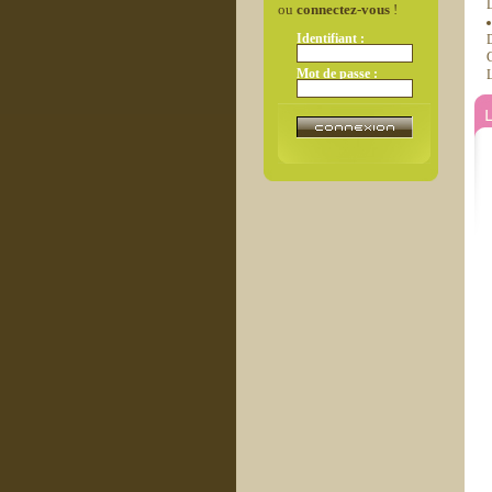
L
ou
connectez-vous
!
Identifiant :
D
C
Mot de passe :
L