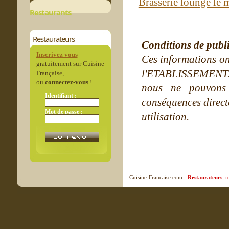
Brasserie lounge le 
Restaurants
Restaurateurs
Conditions de publ
Inscrivez vous
Ces informations on
gratuitement sur Cuisine
l'ETABLISSEMENT. Ne
Française,
ou
connectez-vous
!
nous ne pouvons
Identifiant :
conséquences directe
Mot de passe :
utilisation.
Cuisine-Francaise.com -
Restaurateurs
, 