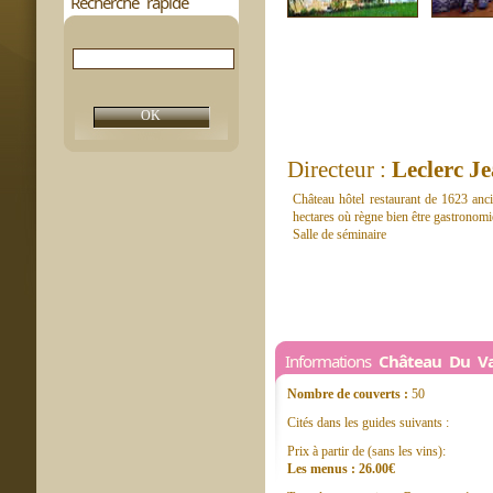
Recherche rapide
Directeur :
Leclerc J
Château hôtel restaurant de 1623 anci
hectares où règne bien être gastronomi
Salle de séminaire
Informations
Château Du Va
Nombre de couverts :
50
Cités dans les guides suivants :
Prix à partir de (sans les vins):
Les menus : 26.00€