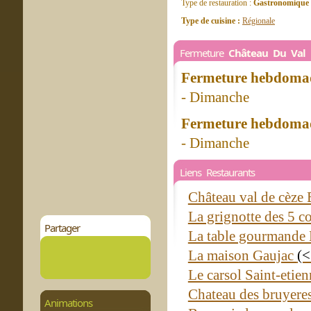
Type de restauration :
Gastronomique
Type de cuisine :
Régionale
Fermeture
Château Du Val 
Fermeture hebdomad
- Dimanche
Fermeture hebdomad
- Dimanche
Liens Restaurants
Château val de cèze
La grignotte des 5 c
Partager
La table gourmande 
La maison Gaujac
(<
Le carsol Saint-etie
Chateau des bruyeres
Animations