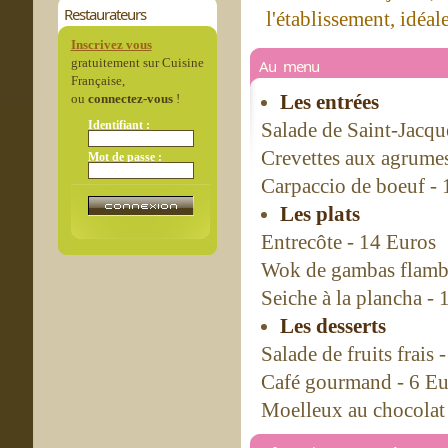
Restaurateurs
l'établissement, idéal
Inscrivez vous
gratuitement sur Cuisine
Au menu
Française,
Les entrées
ou
connectez-vous
!
Identifiant :
Salade de Saint-Jacqu
Crevettes aux agrume
Mot de passe :
Carpaccio de boeuf - 
Les plats
Entrecôte - 14 Euros
Wok de gambas flambé
Seiche à la plancha - 
Les desserts
Salade de fruits frais 
Café gourmand - 6 Eu
Moelleux au chocolat 