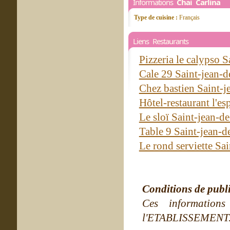
Informations
Chai Carlina
Type de cuisine :
Français
Liens Restaurants
Pizzeria le calypso 
Cale 29 Saint-jean-
Chez bastien Saint-
Hôtel-restaurant l'e
Le sloï Saint-jean-
Table 9 Saint-jean-
Le rond serviette Sa
Conditions de publ
Ces information
l'ETABLISSEMENT. Ne