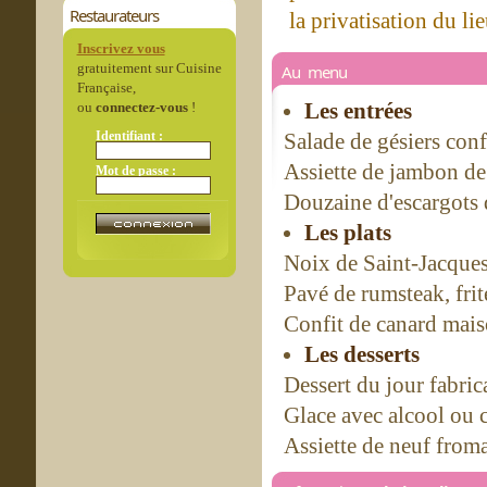
Restaurateurs
la privatisation du lie
Inscrivez vous
gratuitement sur Cuisine
Au menu
Française,
Les entrées
ou
connectez-vous
!
Identifiant :
Salade de gésiers con
Assiette de jambon de
Mot de passe :
Douzaine d'escargots 
Les plats
Noix de Saint-Jacque
Pavé de rumsteak, f
Confit de canard mais
Les desserts
Dessert du jour fabric
Glace avec alcool ou 
Assiette de neuf from