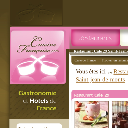
Restaurant Cale 29 Saint-Jean-
Carte de France
Trouver un restaur
Vous êtes ici
Restau
Saint-jean-de-monts
Restaurant
Cale 29