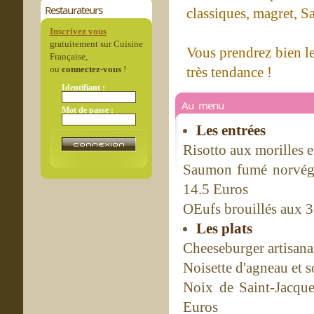
Restaurateurs
classiques, magret, Sa
Inscrivez vous
gratuitement sur Cuisine
Vous prendrez bien le
Française,
ou
connectez-vous
!
très tendance !
Identifiant :
Au menu
Mot de passe :
Les entrées
Risotto aux morilles 
Saumon fumé norvégi
14.5 Euros
OEufs brouillés aux 3
Les plats
Cheeseburger artisana
Noisette d'agneau et s
Noix de Saint-Jacques
Euros