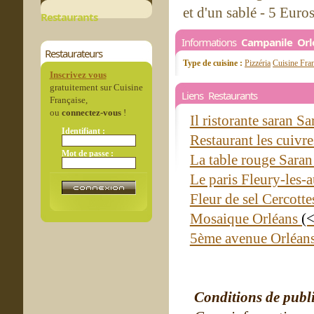
et d'un sablé - 5 Euro
Restaurants
Informations
Campanile Orl
Restaurateurs
Type de cuisine :
Pizzéria
Cuisine Fra
Inscrivez vous
gratuitement sur Cuisine
Liens Restaurants
Française,
ou
connectez-vous
!
Il ristorante saran S
Identifiant :
Restaurant les cuivr
Mot de passe :
La table rouge Sara
Le paris Fleury-les-
Fleur de sel Cercott
Mosaique Orléans
(
5ème avenue Orléan
Conditions de publ