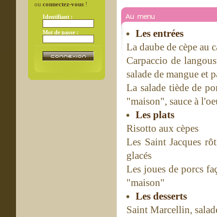
ou
connectez-vous
!
Au menu
Identifiant :
Les entrées
Mot de passe :
La daube de cèpe au c
Carpaccio de langoust
salade de mangue et 
La salade tiède de po
"maison", sauce à l'oeu
Les plats
Risotto aux cèpes
Les Saint Jacques rôt
glacés
Les joues de porcs fa
"maison"
Les desserts
Saint Marcellin, salad