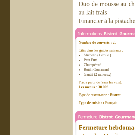
Duo de mousse au cho
au lait frais
Financier à la pistach
Informations
Bistrot Gourm
Nombre de couverts :
25
Cités dans les guides suivants :
Michelin (1 étoile )
Petit Futé
Champérard
Bottin Gourmand
Gantié (2 rameaux)
Prix à partir de (sans les vins):
Les menus : 30.00€
Type de restauration :
Bistrot
Type de cuisine :
Français
Fermeture
Bistrot Gourmand
Fermeture hebdomad