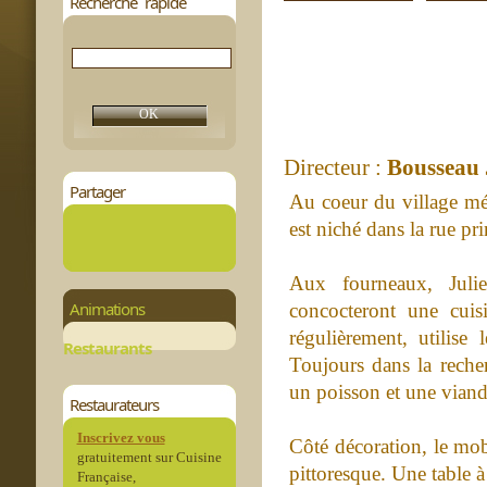
Recherche rapide
Directeur :
Bousseau 
Partager
Au coeur du village mé
est niché dans la rue pri
Aux fourneaux, Juli
Animations
concocteront une cuis
régulièrement, utilise
Restaurants
Toujours dans la reche
un poisson et une viande
Restaurateurs
Inscrivez vous
Côté décoration, le mob
gratuitement sur Cuisine
pittoresque. Une table 
Française,