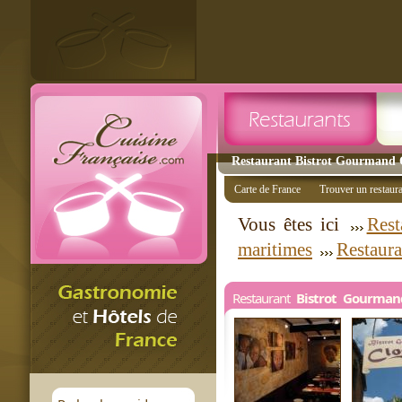
Restaurant Bistrot Gourmand Cl
Carte de France
Trouver un restaur
Vous êtes ici
Rest
maritimes
Restaura
Restaurant
Bistrot Gourman