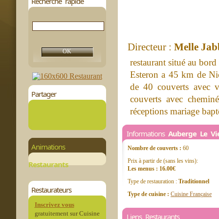
Recherche rapide
Directeur :
Melle Jab
restaurant situé au bord 
Esteron a 45 km de Nic
de 40 couverts avec vu
Partager
couverts avec cheminé
réceptions mariage bapt
Informations
Auberge Le Vi
Animations
Nombre de couverts :
60
Prix à partir de (sans les vins):
Restaurants
Les menus : 16.00€
Type de restauration :
Traditionnel
Restaurateurs
Type de cuisine :
Cuisine Française
Inscrivez vous
gratuitement sur Cuisine
Liens Restaurants