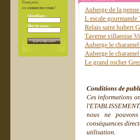
Française,
ou
connectez-vous
!
Auberge de la penn
Identifiant :
L escale gourmande 
Relais saint hubert 
Mot de passe :
Taverne villaroise Vi
Auberge le charame
Auberge le charame
Le grand rocher Gre
Conditions de publ
Ces informations on
l'ETABLISSEMENT. Ne
nous ne pouvons
conséquences directe
utilisation.