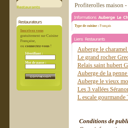
Profiterolles maison -
Restaurants
Informations
Auberge Le C
Restaurateurs
Type de cuisine :
Français
Inscrivez vous
gratuitement sur Cuisine
Liens Restaurants
Française,
ou
connectez-vous
!
Auberge le charame
Identifiant :
Le grand rocher Gre
Mot de passe :
Relais saint hubert 
Auberge de la penn
Auberge le vieux mo
Les 3 vallées Séran
L escale gourmande 
Conditions de publ