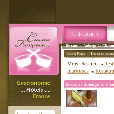
Restaurant Auberge Le Charame
Carte de France
Trouver un restaur
Vous êtes ici
Rest
maritimes
Restaura
Restaurant
Auberge Le Cha