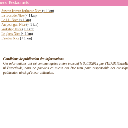
iens Restaurants
Suwon korean barbecue Nice
(< 1 km)
La roustide Nice
(< 1 km)
Le 111 Nice
(< 1 km)
Au petit gari Nice
(< 1 km)
Wokshop Nice
(< 1 km)
Le gloss Nice
(< 1 km)
L'atelier Nice
(< 1 km)
Conditions de publication des informations
Ces informations ont été communiquées à titre indicatif le 05/10/2012 par l'ETABLISSEMEN
ni l'exactitude, nous ne pouvons en aucun cas être tenu pour responsable des conséquen
publication ainsi qu'à leur utilisation.