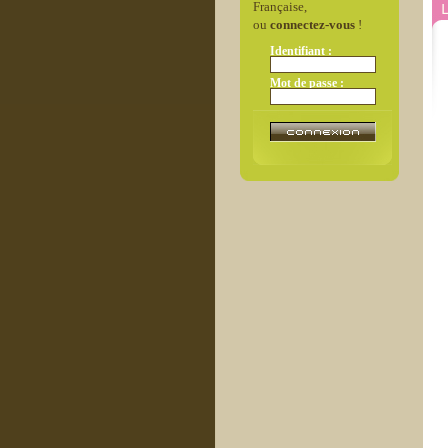
L
Française,
ou
connectez-vous
!
Identifiant :
Mot de passe :