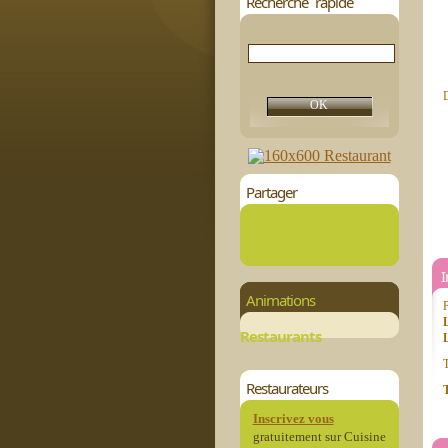
Recherche rapide
D
Partager
Animations
P
Restaurants
L
T
Restaurateurs
T
Inscrivez vous
gratuitement sur Cuisine