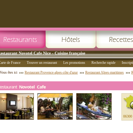
estaurant Novotel Cafe Nice - Cuisine française
arte de France
Trouver un restaurant
Les promotions
Recherche rapide
Inscript
Vous êtes ici
Restaurant Provence-alpes-côte d'azur
Restaurant Alpes-maritimes
R
Restaurant
Novotel Cafe
06300