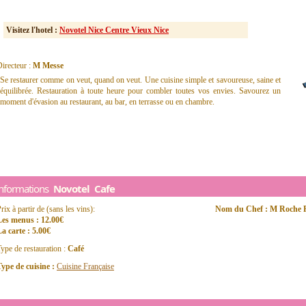
Visitez l'hotel :
Novotel Nice Centre Vieux Nice
irecteur :
M Messe
Se restaurer comme on veut, quand on veut. Une cuisine simple et savoureuse, saine et
équilibrée. Restauration à toute heure pour combler toutes vos envies. Savourez un
moment d'évasion au restaurant, au bar, en terrasse ou en chambre.
Informations
Novotel Cafe
rix à partir de (sans les vins):
Nom du Chef : M Roche P
Les menus : 12.00€
a carte : 5.00€
ype de restauration :
Café
ype de cuisine :
Cuisine Française