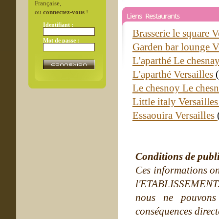
Française,
ou
connectez-vous
!
Liens Restaurants
Identifiant :
Brasserie le square V
Mot de passe :
Garden bar lounge V
L'aparthé Le chesna
L'aparthé Versailles
Le chesnoy Le ches
Little italy Versaille
Essaouira Versailles
Conditions de publ
Ces informations on
l'ETABLISSEMENT. Ne
nous ne pouvons
conséquences directe