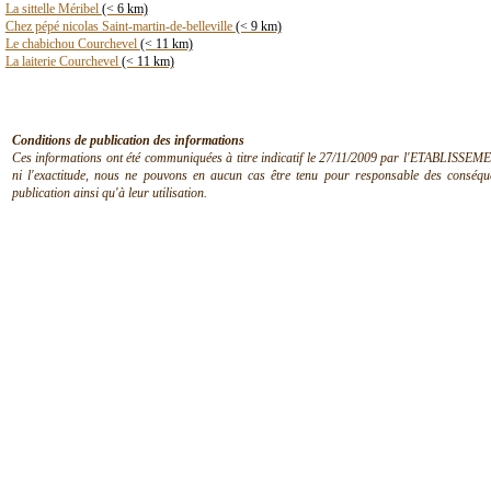
La sittelle Méribel
(< 6 km)
Chez pépé nicolas Saint-martin-de-belleville
(< 9 km)
Le chabichou Courchevel
(< 11 km)
La laiterie Courchevel
(< 11 km)
Conditions de publication des informations
Ces informations ont été communiquées à titre indicatif le 27/11/2009 par l'ETABLISSEMEN
ni l'exactitude, nous ne pouvons en aucun cas être tenu pour responsable des conséquen
publication ainsi qu'à leur utilisation.