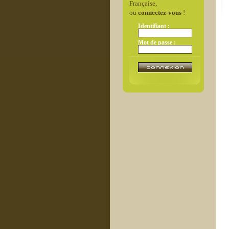
Française,
ou
connectez-vous
!
Identifiant :
Mot de passe :