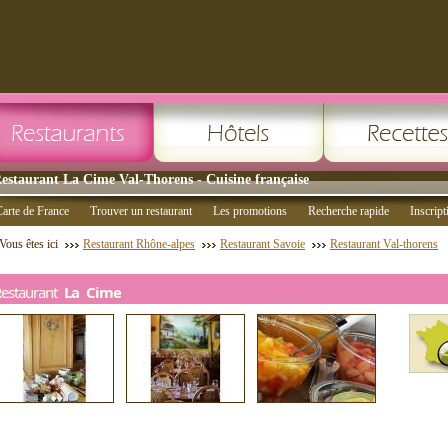
estaurant La Cime Val-Thorens - Cuisine française
arte de France
Trouver un restaurant
Les promotions
Recherche rapide
Inscript
Vous êtes ici
Restaurant Rhône-alpes
Restaurant Savoie
Restaurant Val-thorens
Restaurant
La Cime