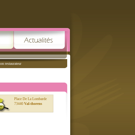
ion restaurateur
Place De La Lombarde
73440
Val-thorens