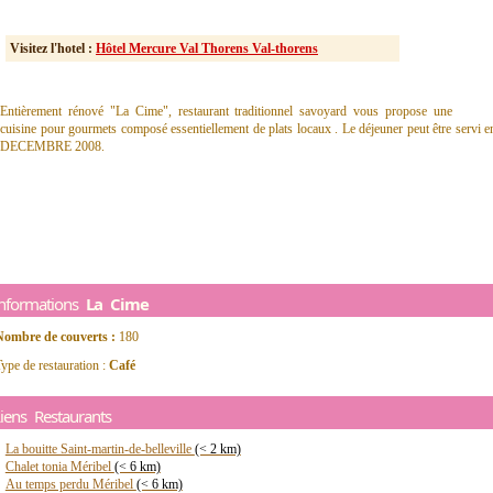
Visitez l'hotel :
Hôtel Mercure Val Thorens Val-thorens
Entièrement rénové "La Cime", restaurant traditionnel savoyard vous propose une
cuisine pour gourmets composé essentiellement de plats locaux . Le déjeuner peut être se
DECEMBRE 2008.
Informations
La Cime
Nombre de couverts :
180
ype de restauration :
Café
iens Restaurants
La bouitte Saint-martin-de-belleville
(< 2 km)
Chalet tonia Méribel
(< 6 km)
Au temps perdu Méribel
(< 6 km)