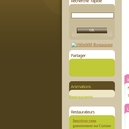
Recherche rapide
Partager
Animations
T
Restaurants
L
Restaurateurs
Inscrivez vous
gratuitement sur Cuisine