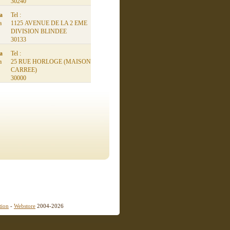
30240
ia
Tel :
a
1125 AVENUE DE LA 2 EME
DIVISION BLINDEE
30133
ia
Tel :
a
25 RUE HORLOGE (MAISON
CARREE)
30000
tion
-
Webstore
2004-2026