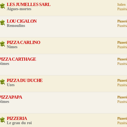
LES JUMELLES SARL
Italien
Aigues-mortes
Pizzéri
LOU CIGALON
Pizzer
Remoulins
Pizzéri
PIZZA CARLINO
Pizzer
Nimes
Pizzéri
PIZZA CARTHAGE
Pizzer
Nimes
Pizzéri
PIZZA DU DUCHE
Pizzer
Uzes
Pizzéri
PIZZAPAPA
Pizzer
Nimes
Pizzéri
PIZZERIA
Pizzer
Le grau du roi
Pizzéri