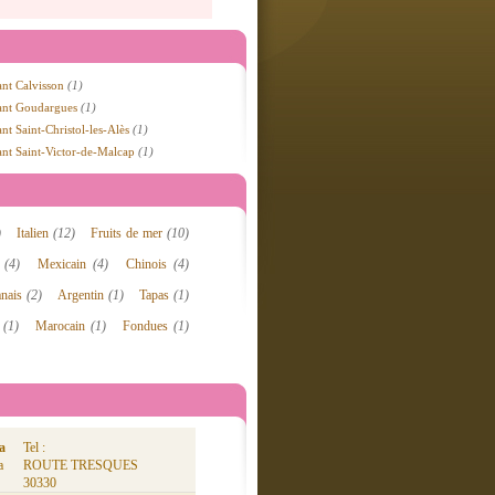
ant Calvisson
(1)
ant Goudargues
(1)
nt Saint-Christol-les-Alès
(1)
ant Saint-Victor-de-Malcap
(1)
)
Italien
(12)
Fruits de mer
(10)
l
(4)
Mexicain
(4)
Chinois
(4)
anais
(2)
Argentin
(1)
Tapas
(1)
e
(1)
Marocain
(1)
Fondues
(1)
ia
Tel :
a
ROUTE TRESQUES
30330