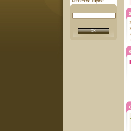
Recherche rapide
S
R
R