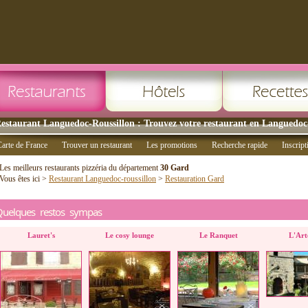
estaurant Languedoc-Roussillon : Trouvez votre restaurant en Languedoc-
arte de France
Trouver un restaurant
Les promotions
Recherche rapide
Inscript
Les meilleurs restaurants pizzéria du département
30 Gard
Vous êtes ici >
Restaurant Languedoc-roussillon
>
Restauration Gard
Quelques restos sympas
Lauret's
Le cosy lounge
Le Ranquet
L'Art