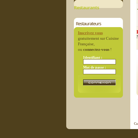
Restaurants
Restaurateurs
Inscrivez vous
gratuitement sur Cuisine
Française,
ou
connectez-vous
!
Identifiant :
Mot de passe :
Cu