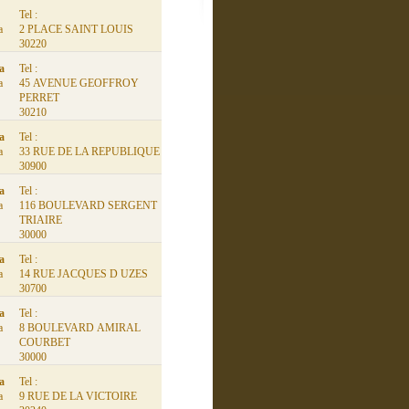
Tel :
a
2 PLACE SAINT LOUIS
30220
ia
Tel :
a
45 AVENUE GEOFFROY
PERRET
30210
ia
Tel :
a
33 RUE DE LA REPUBLIQUE
30900
ia
Tel :
a
116 BOULEVARD SERGENT
TRIAIRE
30000
ia
Tel :
a
14 RUE JACQUES D UZES
30700
ia
Tel :
a
8 BOULEVARD AMIRAL
COURBET
30000
ia
Tel :
a
9 RUE DE LA VICTOIRE