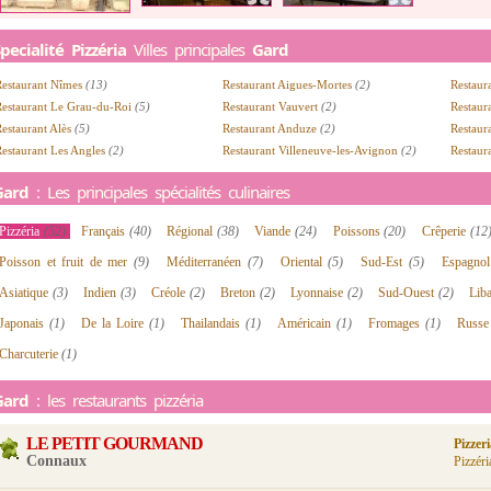
pecialité Pizzéria
Villes principales
Gard
Restaurant Nîmes
(13)
Restaurant Aigues-Mortes
(2)
Restaur
Restaurant Le Grau-du-Roi
(5)
Restaurant Vauvert
(2)
Restaur
estaurant Alès
(5)
Restaurant Anduze
(2)
Restaura
estaurant Les Angles
(2)
Restaurant Villeneuve-les-Avignon
(2)
Restaur
Gard
: Les principales spécialités culinaires
Pizzéria
(52)
Français
(40)
Régional
(38)
Viande
(24)
Poissons
(20)
Crêperie
(12
Poisson et fruit de mer
(9)
Méditerranéen
(7)
Oriental
(5)
Sud-Est
(5)
Espagno
Asiatique
(3)
Indien
(3)
Créole
(2)
Breton
(2)
Lyonnaise
(2)
Sud-Ouest
(2)
Lib
Japonais
(1)
De la Loire
(1)
Thailandais
(1)
Américain
(1)
Fromages
(1)
Russ
Charcuterie
(1)
Gard
: les restaurants pizzéria
LE PETIT GOURMAND
Pizzer
Connaux
Pizzéri