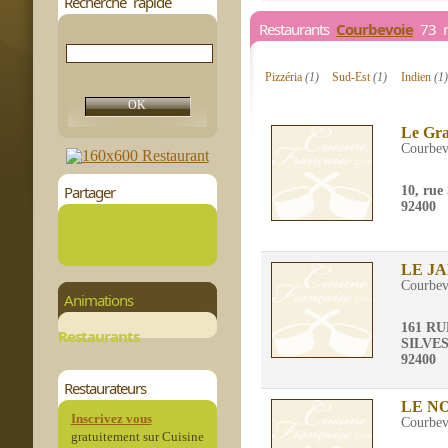
Recherche rapide
Restaurants
Courbevoie
73 re
Pizzéria
(1)
Sud-Est
(1)
Indien
(1)
Le Gr
Courbev
Partager
10, rue
92400
LE J
Courbev
Animations
161 R
Restaurants
SILVE
92400
Restaurateurs
LE N
Inscrivez vous
Courbev
gratuitement sur Cuisine