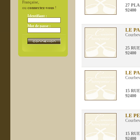
Française,
27 PLA
ou
connectez-vous
!
92400
Identifiant :
Mot de passe :
LE P
Courbev
25 RU
92400
LE P
Courbev
15 RU
92400
LE P
Courbev
15 RU
92400