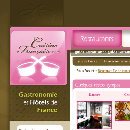
guide restaurant : guide restau
Carte de France
Trouver un restaur
Vous êtes ici >
Restaurant Ile-de-franc
Quelques restos sympas
Katsura
Che