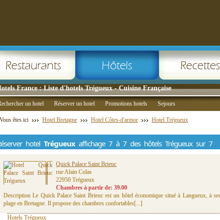
otels France : Liste d'hotels Trégueux - Cuisine Française
echercher un hotel
Réserver un hotel
Promotions hotels
Sejours
Vous êtes ici
Hotel Bretagne
Hotel Côtes-d'armor
Hotel Trégueux
éserver hotel
Trégueux
affichage 7 à 7 des hôtels Trégueux sur 7
Quick Palace Saint Brieuc
rue Alain Colas
22950 Trégueux
Chambres à partir de: 39.00
Description Le Quick Palace Saint Brieuc est un hôtel économique situé à Langueux, à se
plage en Bretagne. Il propose des chambres confortables[...]
Hotels Trégueux