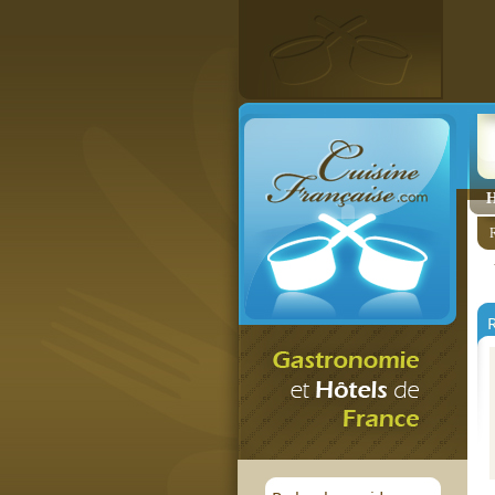
H
R
R