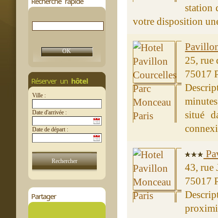
Recherche rapide
station
votre disposition une
Pavillo
25, rue
75017 P
Réserver un
hôtel
Descrip
Ville :
minutes 
Date d'arrivée :
situé d
connexi
Date de départ :
Pa
43, rue
75017 P
Descrip
Partager
proximi