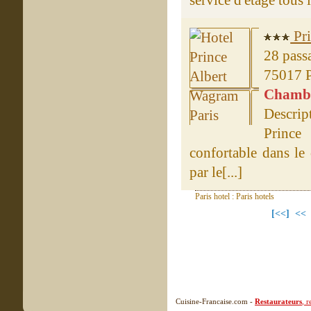
service d'étage tous le
Pri
28 pass
75017 P
Chambre
Descrip
Princ
confortable dans le
par le[...]
Paris hotel : Paris hotels
[<<]
<<
Cuisine-Francaise.com -
Restaurateurs
, 