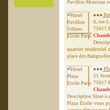
Pavillon Monceau vou
Pav
6, rue 
75017 P
Chambre
Descrip
quartier résidentiel
place des Batignolles
Pla
21 Ave
75017 P
Chambre
Description Situé à 
Plaza Étoile vous p