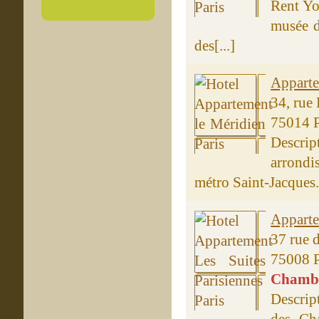
Rent Yo
musée d
des[...]
Apparte
34, rue
75014 P
Descrip
arrondi
métro Saint-Jacques.
Apparte
37 rue 
75008 P
Chambre
Descrip