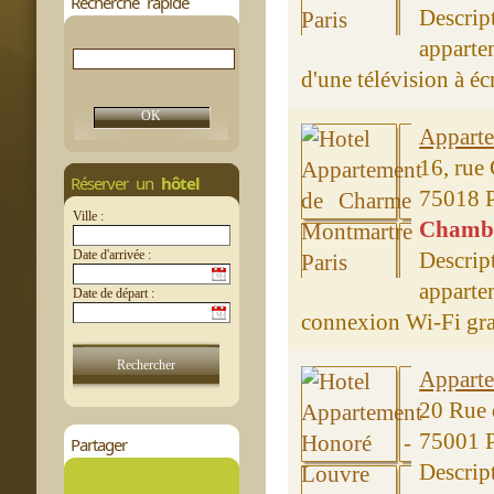
Recherche rapide
Descrip
apparte
d'une télévision à éc
Appart
16, rue
Réserver un
hôtel
75018 P
Ville :
Chambre
Date d'arrivée :
Descrip
appart
Date de départ :
connexion Wi-Fi gratu
Apparte
20 Rue 
75001 P
Partager
Descrip