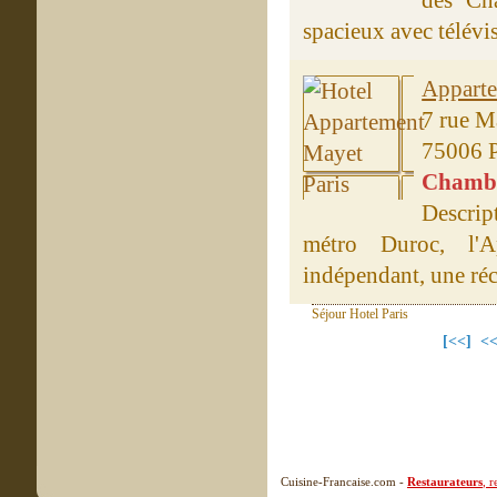
des Cha
spacieux avec télévis
Appart
7 rue M
75006 P
Chambre
Descrip
métro Duroc, l'
indépendant, une réc
Séjour Hotel Paris
[<<]
<
Cuisine-Francaise.com -
Restaurateurs
, 