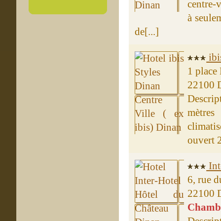
centre-
à seule
de[...]
ibi
1 place
22100 
Descrip
mètres
climati
ouvert 2
Int
6, rue 
22100 
Chambre