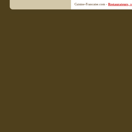
Cuisine-Francaise.com -
Restaurateurs
, 