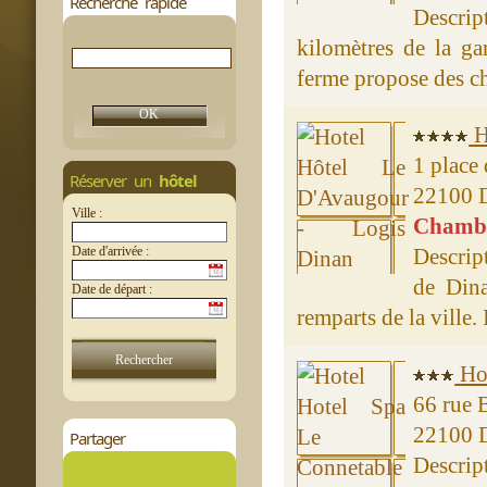
Recherche rapide
Descri
kilomètres de la ga
ferme propose des ch
H
1 place
Réserver un
hôtel
22100 
Ville :
Chambre
Date d'arrivée :
Descrip
de Dina
Date de départ :
remparts de la ville.
Hot
66 rue 
22100 
Partager
Descrip