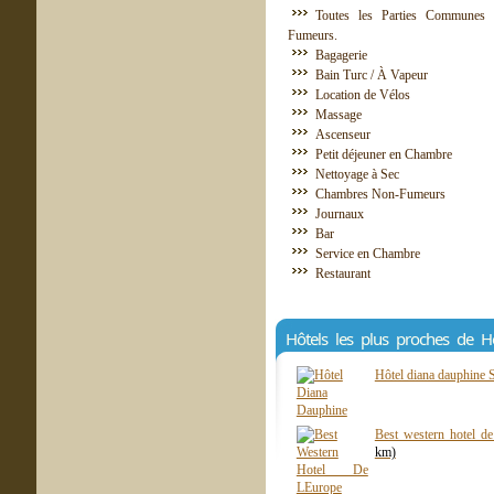
Toutes les Parties Communes 
Fumeurs.
Bagagerie
Bain Turc / À Vapeur
Location de Vélos
Massage
Ascenseur
Petit déjeuner en Chambre
Nettoyage à Sec
Chambres Non-Fumeurs
Journaux
Bar
Service en Chambre
Restaurant
Hôtels les plus proches de H
Hôtel diana dauphine 
Best western hotel de
km)