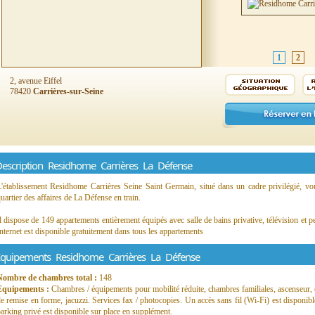
1
2
2, avenue Eiffel
78420
Carrières-sur-Seine
escription Residhome Carrières La Défense
'établissement Residhome Carrières Seine Saint Germain, situé dans un cadre privilégié, vou
uartier des affaires de La Défense en train.
l dispose de 149 appartements entièrement équipés avec salle de bains privative, télévision et pet
nternet est disponible gratuitement dans tous les appartements
quipements Residhome Carrières La Défense
Nombre de chambres total :
148
Equipements :
Chambres / équipements pour mobilité réduite, chambres familiales, ascenseur, co
e remise en forme, jacuzzi. Services fax / photocopies. Un accès sans fil (Wi-Fi) est disponi
arking privé est disponible sur place en supplément.