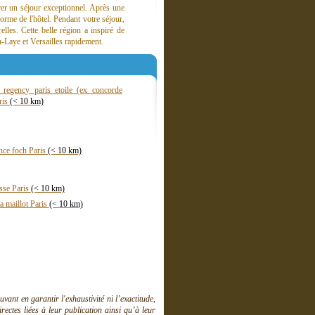
rer un séjour exceptionnel. Après une
orme de l'hôtel. Pendant votre séjour,
elles. Cette belle région a inspiré de
-Laye et Versailles rapidement.
 regency paris etoile (ex concorde
aris
(< 10 km)
nce foch Paris
(< 10 km)
sse Paris
(< 10 km)
la maillot Paris
(< 10 km)
ant en garantir l'exhaustivité ni l’exactitude,
ctes liées à leur publication ainsi qu’à leur