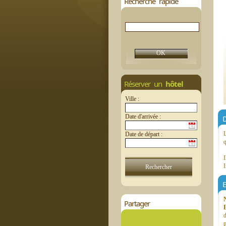
Recherche rapide
Réserver un
hôtel
Ville :
Date d'arrivée :
D
L
Date de départ :
q
I
I
E
Partager
d
p