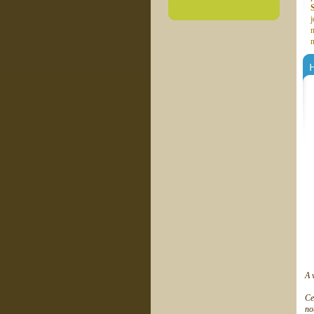
j
n
n
H
A 
Ce
no