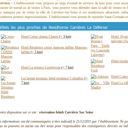
Services :
L'établissement vous propose un large éventail de services de luxe pour vous assu
ournée de travail ou de visites à Paris, vous pourrez vous détendre dans la salle de remise en f
e manquez pas de visiter la ville de Carrières-sur-Seine et ses nombreuses attractions cultur
ombreux peintres impressionnistes. L'établissement vous permet de rejoindre Saint-Germain-en
ôtels les plus proches de Residhome Carrières La Défense
Hotel Cerise chatou Chatou
(< 3 km)
Hotel Hyatt
lafayette) P
Hotel Résidence cerise maisons laffitte Maisons-
laffitte
(< 5 km)
Hôtel réside
Hotel La régence Courbevoie
(< 7 km)
Hotel L'adre
Loc'appart terminus hôtel résidence Colombes
(<
7 km)
Hotel La vil
votre disposition sur ce site :
réservation hôtels Carrières Sur Seine
s informations ont été communiquées à titre indicatif le 21/12/2011 par l’établissement. Ne pouv
us ne pouvons en aucun cas être tenus pour responsables des conséquences directes ou indire