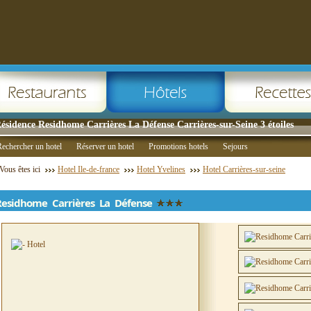
ésidence Residhome Carrières La Défense Carrières-sur-Seine 3 étoiles
echercher un hotel
Réserver un hotel
Promotions hotels
Sejours
Vous êtes ici
Hotel Ile-de-france
Hotel Yvelines
Hotel Carrières-sur-seine
Residhome Carrières La Défense