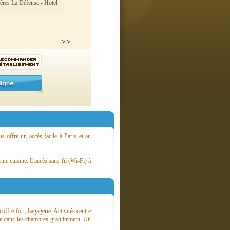
s offre un accès facile à Paris et au
ite cuisine. L'accès sans fil (Wi-Fi) à
ffre-fort, bagagerie. Activités centre
ble dans les chambres gratuitement. Un