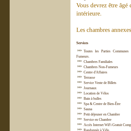
Vous devrez être âgé 
intérieure.
Les chambres annexes 
Services
Toutes les Parties Communes 
Fumeurs.
Chambres Familiales
Chambres Non-Fumeurs
Centre d'Affaires
Terrasse
Service Vente de Billets
Journaux
Location de Vélos
Bain à bulles
Spa & Centre de Bien-Être
Sauna
Petit déjeuner en Chambre
Service en Chambre
Accès Internet WiFi Gratuit Comp
Randonnée à Vélo