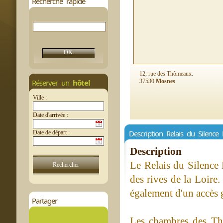
Recherche rapide
12, rue des Thômeaux.
Réserver un
hôtel
37530
Mosnes
Ville :
Date d'arrivée :
Description Relais du Silen
Date de départ :
Description
Le Relais du Silence
des rives de la Loire.
également d'un accès 
Partager
Les chambres des Tho