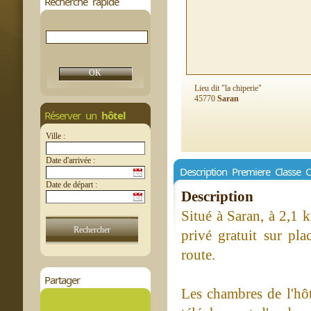
Recherche rapide
Lieu dit "la chiperie"
45770
Saran
Réserver un
hôtel
Ville :
Date d'arrivée :
Description Premiere Classe 
Date de départ :
Description
Situé à Saran, à 2,1 
privé gratuit sur pl
route.
Partager
Les chambres de l'hô