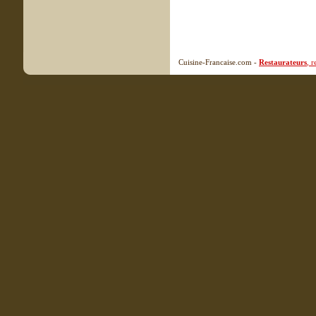
Cuisine-Francaise.com -
Restaurateurs
, 