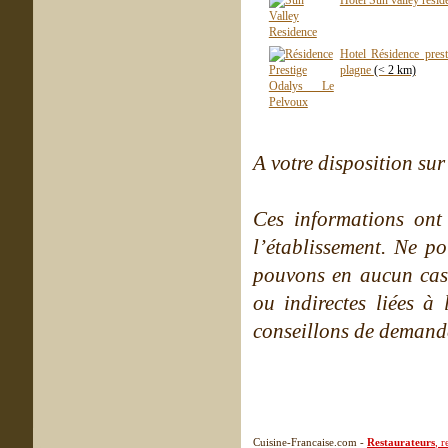
Hotel Sun valley resi
Hotel Résidence pres
plagne
(< 2 km)
A votre disposition sur 
Ces informations ont
l’établissement. Ne po
pouvons en aucun cas 
ou indirectes liées à 
conseillons de demande
Cuisine-Francaise.com -
Restaurateurs
, 