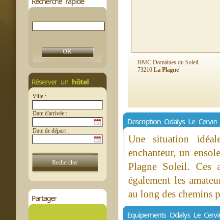
Recherche rapide
HMC Domaines du Soleil
73210
La Plagne
Réserver un
hôtel
Ville :
Date d'arrivée :
Description Odalys Le Cervin
Date de départ :
Une situation idéa
enchanteur, un ensole
Plagne Soleil. Ces a
également les amateu
au long des chemins p
Partager
Equipements Odalys Le Cervi