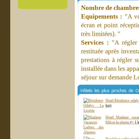
Nombre de chambres 
Equipements :
"A vo
écran et point récept
très limitées). "
Services :
"A régler
restituée après inven
prestations à régler 
installée dans les ap
séjour sur demande Loc
Hôtels les plus proches de O
Hotel Résidence odaly
km)
Hotel Madame vacan
Mâcot-la-plagne
(< 1 