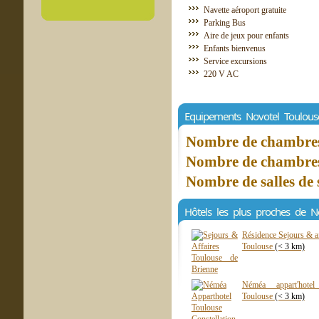
Navette aéroport gratuite
Parking Bus
Aire de jeux pour enfants
Enfants bienvenus
Service excursions
220 V AC
Equipements Novotel Toulous
Nombre de chambres 
Nombre de chambres 
Nombre de salles de 
Hôtels les plus proches de N
Résidence Sejours & af
Toulouse
(< 3 km)
Néméa appart'hotel 
Toulouse
(< 3 km)