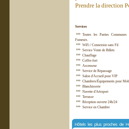
Prendre la direction P
Services
Toutes les Parties Communes 
Fumeurs.
WiFi / Connexion sans Fil
Service Vente de Billets
Chauffage
Coffre-fort
Ascenseur
Service de Repassage
Salon d'Accueil pour VIP
Chambres/Équipements pour Mobil
Blanchisserie
Navette d'Aéroport
Terrasse
Réception ouverte 24h/24
Service en Chambre
Hôtels les plus proches de