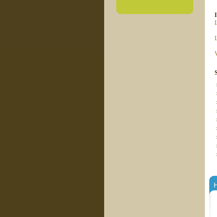
L
L
V
H