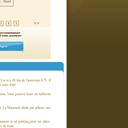
3
4
5
 Lot et à 20 km de l'autoroute A75. Il
 soirs d'été.
vision. Vous pourrez louer un barbecue
ût. Le Marmotel abrite par ailleurs une
mmunes et un parking privé sur place.
s de route.