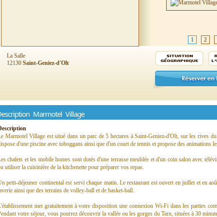
1
2
La Salle
12130
Saint-Geniez-d'Olt
escription Marmotel Village
Description
e Marmotel Village est situé dans un parc de 5 hectares à Saint-Geniez-d'Olt, sur les rives du
ispose d'une piscine avec toboggans ainsi que d'un court de tennis et propose des animations les
es chalets et les mobile homes sont dotés d'une terrasse meublée et d'un coin salon avec télé
u utiliser la cuisinière de la kitchenette pour préparer vos repas.
n petit-déjeuner continental est servi chaque matin. Le restaurant est ouvert en juillet et en ao
averie ainsi que des terrains de volley-ball et de basket-ball.
'établissement met gratuitement à votre disposition une connexion Wi-Fi dans les parties co
endant votre séjour, vous pourrez découvrir la vallée ou les gorges du Tarn, situées à 30 minute