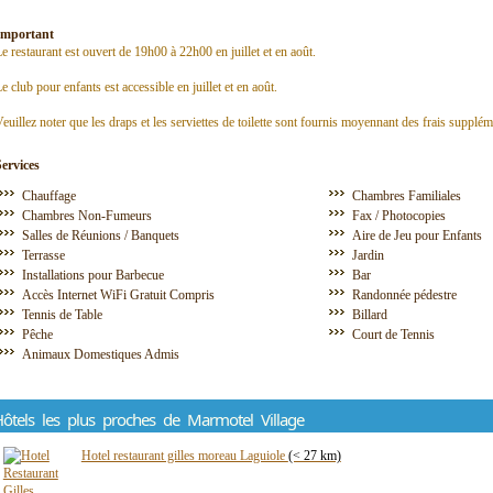
Important
e restaurant est ouvert de 19h00 à 22h00 en juillet et en août.
e club pour enfants est accessible en juillet et en août.
euillez noter que les draps et les serviettes de toilette sont fournis moyennant des frais supplém
Services
Chauffage
Chambres Familiales
Chambres Non-Fumeurs
Fax / Photocopies
Salles de Réunions / Banquets
Aire de Jeu pour Enfants
Terrasse
Jardin
Installations pour Barbecue
Bar
Accès Internet WiFi Gratuit Compris
Randonnée pédestre
Tennis de Table
Billard
Pêche
Court de Tennis
Animaux Domestiques Admis
ôtels les plus proches de Marmotel Village
Hotel restaurant gilles moreau Laguiole
(< 27 km)