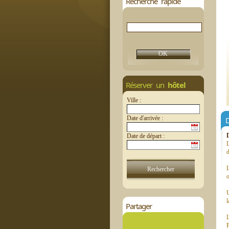
Recherche rapide
Réserver un
hôtel
Ville :
Date d'arrivée :
D
Date de départ :
L
d
L
o
U
l
Partager
L
P