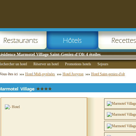
ésidence Marmotel Village Saint-Geniez-d'Olt 4 étoiles
echercher un hotel
Réserver un hotel
Promotions hotels
Sejours
Vous êtes ici
Hotel Midi-pyrénées
Hotel Aveyron
Hotel Saint-geniez-d'olt
Marmotel Village