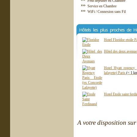
Petit déjeuner en Chambre
Service en Chambre
WiFi / Connexion sans Fil
Hôtels les plus proches de H
Hotel Floridor etoile P
Hôtel des deux avenue
Hotel Hyatt regency 
lafayette) Paris
(< 1 k
Hotel Etoile saint ferd
A votre disposition sur 