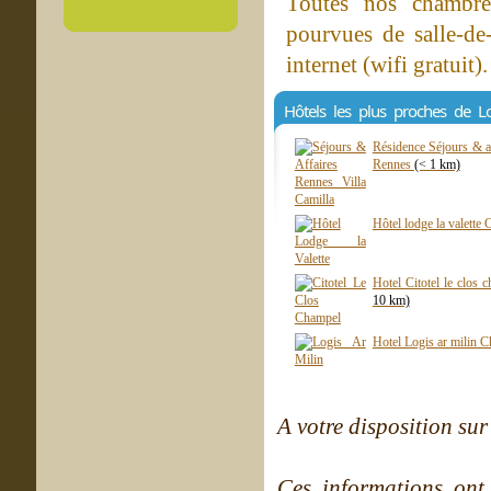
Toutes nos chambres
pourvues de salle-de
internet (wifi gratuit).
Hôtels les plus proches de Lo
Résidence Séjours & af
Rennes
(< 1 km)
Hôtel lodge la valette
Hotel Citotel le clos
10 km)
Hotel Logis ar milin 
A votre disposition sur 
Ces informations ont