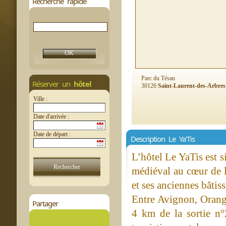
Recherche rapide
Parc du Tésan
Réserver un
hôtel
30126
Saint-Laurent-des-Arbres
Ville :
Date d'arrivée :
Date de départ :
Description Le Ya'Tis
L’hôtel Le YaTis est 
médiéval au cœur de l
et ses anciennes bâtiss
Entre Avignon, Orange
Partager
4 km de la sortie n°