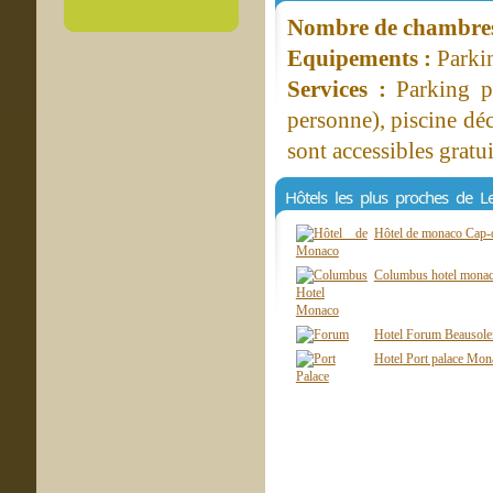
Nombre de chambres 
Equipements :
Parkin
Services :
Parking p
personne), piscine déc
sont accessibles gratu
Hôtels les plus proches de L
Hôtel de monaco Cap-d
Columbus hotel mon
Hotel Forum Beausole
Hotel Port palace Mo