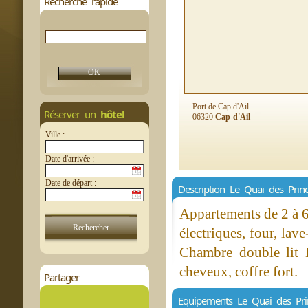
Recherche rapide
Port de Cap d'Ail
Réserver un
hôtel
06320
Cap-d'Ail
Ville :
Date d'arrivée :
Date de départ :
Description Le Quai des Prin
Appartements de 2 à 6
électriques, four, lave
Chambre double lit K
cheveux, coffre fort.
Partager
Equipements Le Quai des Pri