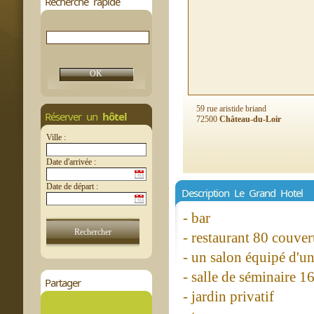
Recherche rapide
59 rue aristide briand
Réserver un
hôtel
72500
Château-du-Loir
Ville :
Date d'arrivée :
Date de départ :
Description Le Grand Hotel
- bar
- restaurant 80 couver
- un salon équipé d'u
- salle de séminaire 1
Partager
- jardin privatif