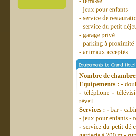
- terrasse
- jeux pour enfants
- service de restaurat
- service du petit déj
- garage privé
- parking à proximité
- animaux acceptés
Equipements Le Grand Hotel
Nombre de chambres 
Equipements :
- dou
- téléphone - télévis
réveil
Services :
- bar - cab
- jeux pour enfants - 
- service du petit déj
garderie à 200 m - su