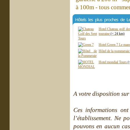
à 100m - tous commer
Hôtels les plus proches de L
Hotel Chateau golf des
touraine
(< 24 km)
Hotel Green 7 Le man
Hôtel de la pommerai
Hotel mondial Tours
(
A votre disposition sur 
Ces informations ont
l’établissement. Ne po
pouvons en aucun cas 