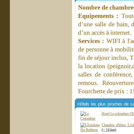
Nombre de chambres 
Equipements :
Tout
d’une salle de bain, d
d’un accès à internet.
Services :
WIFI à l'ac
de personne à mobilité
fin de séjour inclus, 
la location (peignoir
salles de conférence,
remous. Réouverture
Fourchette de prix : 1
Hôtels les plus proches de 
Hotel Le colombier O
Chambre d'hôtes L'er
(< 14 km)