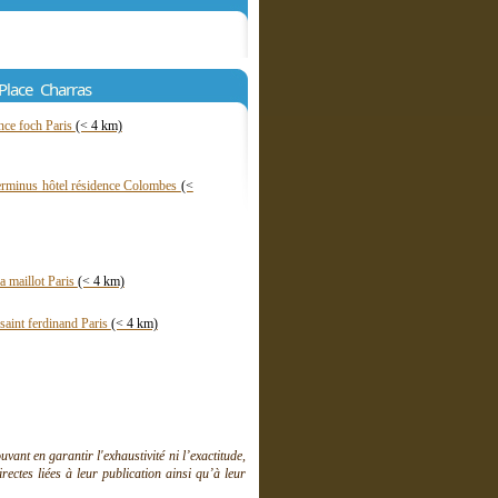
Place Charras
nce foch Paris
(< 4 km)
terminus hôtel résidence Colombes
(<
la maillot Paris
(< 4 km)
 saint ferdinand Paris
(< 4 km)
ant en garantir l'exhaustivité ni l’exactitude,
ctes liées à leur publication ainsi qu’à leur