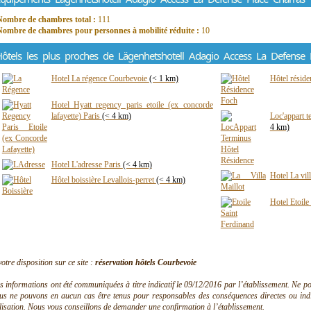
Nombre de chambres total :
111
Nombre de chambres pour personnes à mobilité réduite :
10
ôtels les plus proches de Lägenhetshotell Adagio Access La Defense 
Hotel La régence Courbevoie
(< 1 km)
Hôtel réside
Hotel Hyatt regency paris etoile (ex concorde
lafayette) Paris
(< 4 km)
Loc'appart 
4 km)
Hotel L'adresse Paris
(< 4 km)
Hotel La vil
Hôtel boissière Levallois-perret
(< 4 km)
Hotel Etoile
votre disposition sur ce site :
réservation hôtels Courbevoie
s informations ont été communiquées à titre indicatif le 09/12/2016 par l’établissement. Ne pouv
us ne pouvons en aucun cas être tenus pour responsables des conséquences directes ou indire
ilisation. Nous vous conseillons de demander une confirmation à l’établissement.