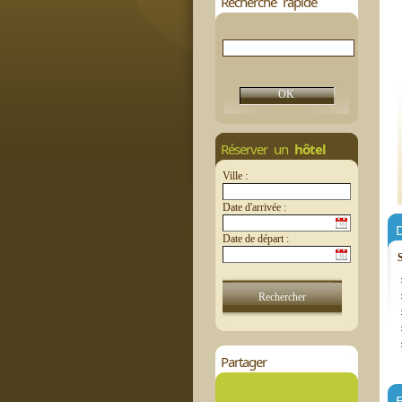
Recherche rapide
Réserver un
hôtel
Ville :
Date d'arrivée :
D
Date de départ :
Partager
E