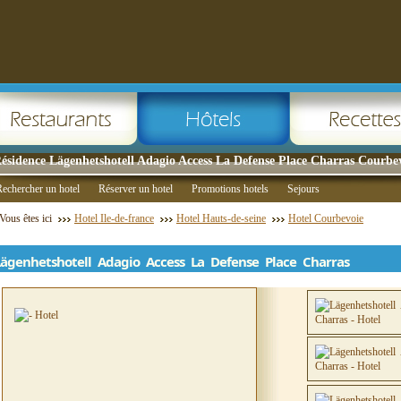
ésidence Lägenhetshotell Adagio Access La Defense Place Charras Courbe
echercher un hotel
Réserver un hotel
Promotions hotels
Sejours
Vous êtes ici
Hotel Ile-de-france
Hotel Hauts-de-seine
Hotel Courbevoie
Lägenhetshotell Adagio Access La Defense Place Charras