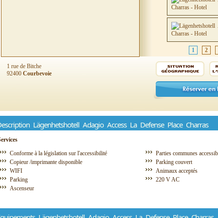
1
2
1 rue de Bitche
92400
Courbevoie
escription Lägenhetshotell Adagio Access La Defense Place Charras
Services
Conforme à la législation sur l'accessibilité
Parties communes accessibl
Copieur /imprimante disponible
Parking couvert
WIFI
Animaux acceptés
Parking
220 V AC
Ascenseur
quipements Lägenhetshotell Adagio Access La Defense Place Charras