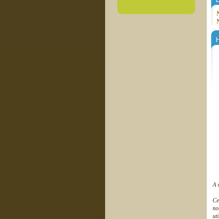
H
A 
Ce
no
ut