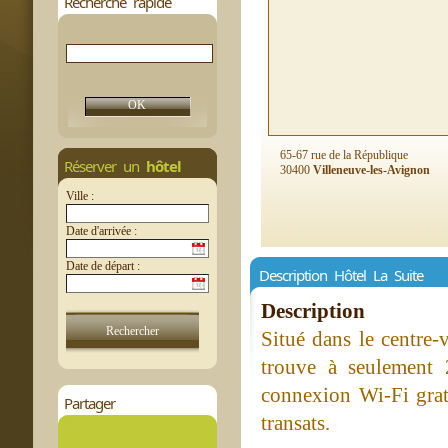
Recherche rapide
65-67 rue de la République
Réserver un
hôtel
30400
Villeneuve-les-Avignon
Ville :
Date d'arrivée :
Date de départ :
Description Hôtel La Suite
Description
Situé dans le centre-
trouve à seulement 
connexion Wi-Fi gratu
Partager
transats.