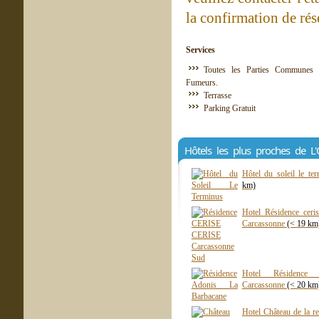
la confirmation de rés
Services
Toutes les Parties Communes 
Fumeurs.
Terrasse
Parking Gratuit
Hôtels les plus proches de L'O
Hôtel du soleil le t
km)
Hotel Résidence ceri
Carcassonne
(< 19 km
Hotel Résidence 
Carcassonne
(< 20 km
Hotel Château de la r