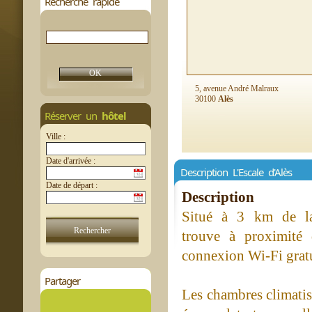
Recherche rapide
5, avenue André Malraux
30100
Alès
Réserver un
hôtel
Ville :
Date d'arrivée :
Description L'Escale d'Alès
Date de départ :
Description
Situé à 3 km de la 
trouve à proximité
connexion Wi-Fi gratui
Partager
Les chambres climatis