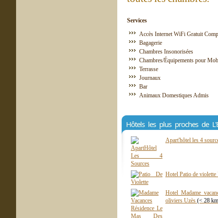
Services
Accès Internet WiFi Gratuit Comp
Bagagerie
Chambres Insonorisées
Chambres/Équipements pour Mobil
Terrasse
Journaux
Bar
Animaux Domestiques Admis
Hôtels les plus proches de L'E
Apart'hôtel les 4 sou
Hotel Patio de violett
Hotel Madame vacanc
oliviers Uzès
(< 28 km