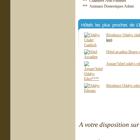
Chambres Non-Fumeurs
Animaux Domestiques Admis
Hôtels les plus proches de L
Résidence Odalys chal
km)
Hôtel arcadien Bourg-
Appart’hôtel odalys e
Résidence Odalys eden
A votre disposition sur 