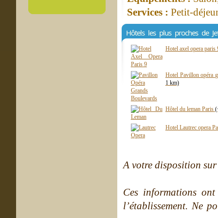
Services :
Petit-déjeu
Hôtels les plus proches de Je
Hotel axel opera paris
Hotel Pavillon opéra 
1 km)
Hôtel du leman Paris
(
Hotel Lautrec opera P
A votre disposition sur 
Ces informations ont
l’établissement. Ne po