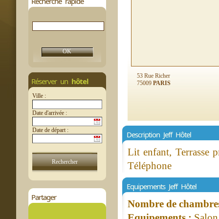
Recherche rapide
53 Rue Richer
Réserver un
hôtel
75009
PARIS
Ville :
Date d'arrivée :
Date de départ :
Description Jeff Hôtel
Lit enfant, Terrasse 
Téléphone
Equipements Jeff Hôtel
Partager
Nombre de chambres 
Equipements :
Salon