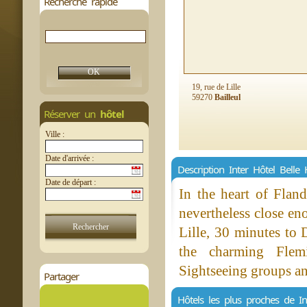
Recherche rapide
19, rue de Lille
59270
Bailleul
Réserver un
hôtel
Ville :
Date d'arrivée :
Description Inter Hôtel Belle 
Date de départ :
In the heart of Fland
nevertheless close en
Lille, 30 minutes to 
the charming Flemi
Sightseeing groups an
Partager
Hôtels les plus proches de In