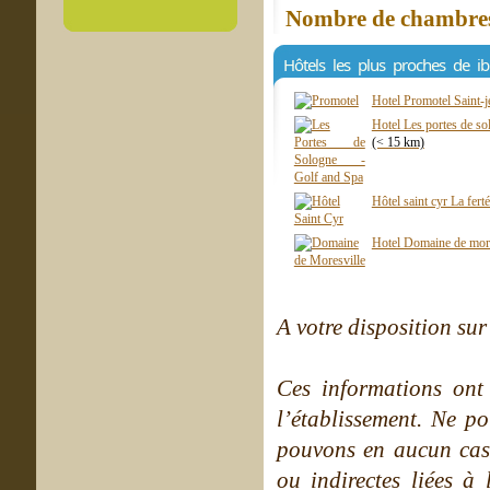
Nombre de chambres 
Hôtels les plus proches de i
Hotel Promotel Saint-
Hotel Les portes de so
(< 15 km)
Hôtel saint cyr La fert
Hotel Domaine de more
A votre disposition sur 
Ces informations ont
l’établissement. Ne po
pouvons en aucun cas 
ou indirectes liées à 