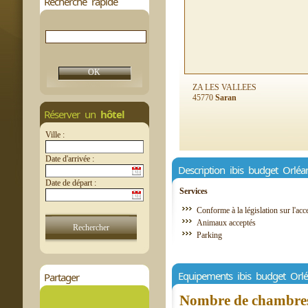
Recherche rapide
ZA LES VALLEES
45770
Saran
Réserver un
hôtel
Ville :
Date d'arrivée :
Description ibis budget Orlé
Date de départ :
Services
Conforme à la législation sur l'acce
Animaux acceptés
Parking
Equipements ibis budget Orl
Partager
Nombre de chambres 