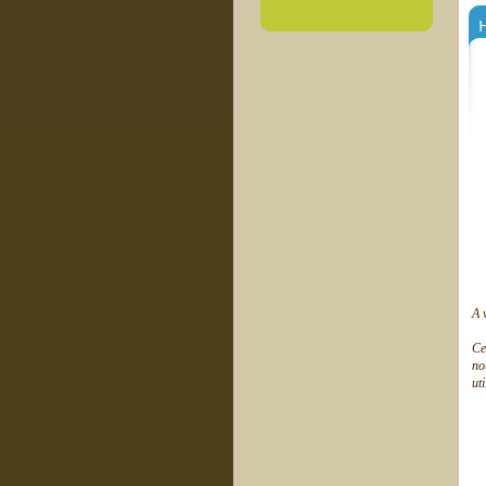
H
A 
Ce
no
ut