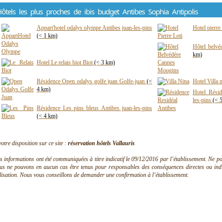
ôtels les plus proches de ibis budget Antibes Sophia Antipolis
Appart'hotel odalys olympe Antibes juan-les-pins
Hotel pierre
(< 1 km)
Hôtel belv
km)
Hotel Le relais biot Biot
(< 3 km)
Résidence Open odalys golfe juan Golfe-juan
(<
Hotel Villa 
4 km)
Hotel Résid
les-pins
(< 
Résidence Les pins bleus Antibes juan-les-pins
(< 4 km)
votre disposition sur ce site :
réservation hôtels Vallauris
s informations ont été communiquées à titre indicatif le 09/12/2016 par l’établissement. Ne pouv
us ne pouvons en aucun cas être tenus pour responsables des conséquences directes ou indire
ilisation. Nous vous conseillons de demander une confirmation à l’établissement.