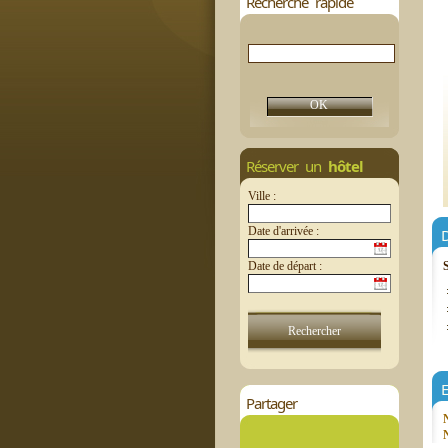
Recherche rapide
Réserver un
hôtel
Ville :
Date d'arrivée :
D
Date de départ :
E
Partager