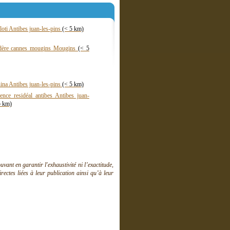
 loti Antibes juan-les-pins
(< 5 km)
édère cannes mougins Mougins
(< 5
nina Antibes juan-les-pins
(< 5 km)
ence residéal antibes Antibes juan-
5 km)
ant en garantir l'exhaustivité ni l’exactitude,
ctes liées à leur publication ainsi qu’à leur