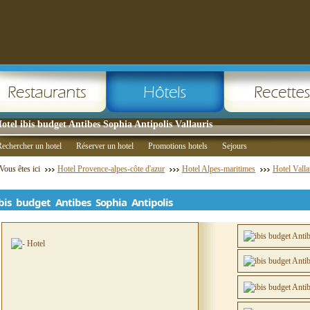
otel ibis budget Antibes Sophia Antipolis Vallauris
echercher un hotel
Réserver un hotel
Promotions hotels
Sejours
Vous êtes ici
Hotel Provence-alpes-côte d'azur
Hotel Alpes-maritimes
Hotel Valla
ibis budget Antibes Sophia Antipolis