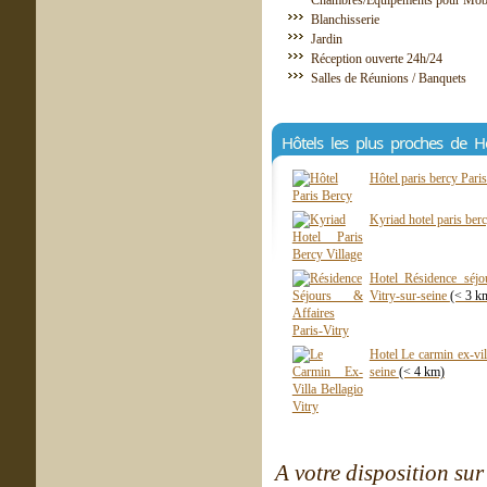
Chambres/Équipements pour Mobil
Blanchisserie
Jardin
Réception ouverte 24h/24
Salles de Réunions / Banquets
Hôtels les plus proches de H
Hôtel paris bercy Pari
Kyriad hotel paris berc
Hotel Résidence séjou
Vitry-sur-seine
(< 3 k
Hotel Le carmin ex-vill
seine
(< 4 km)
A votre disposition sur 