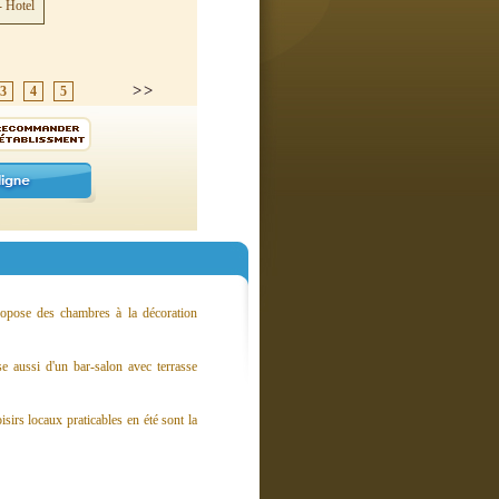
3
4
5
propose des chambres à la décoration
e aussi d'un bar-salon avec terrasse
sirs locaux praticables en été sont la