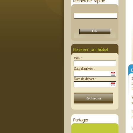
Recherche rapide
Réserver un
hôtel
Ville :
Date d'arrivée :
D
Date de départ :
L
p
V
e
L
r
Partager