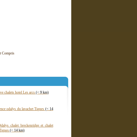
it Compris
ive chalets hotel Les arcs
(< 9 km)
ence odalys du lavachet Tignes
(< 14
dalys chalet breckenridge et chalet
Tignes
(< 14 km)