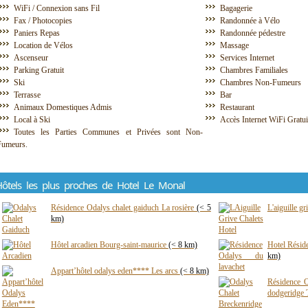
WiFi / Connexion sans Fil
Bagagerie
Fax / Photocopies
Randonnée à Vélo
Paniers Repas
Randonnée pédestre
Location de Vélos
Massage
Ascenseur
Services Internet
Parking Gratuit
Chambres Familiales
Ski
Chambres Non-Fumeurs
Terrasse
Bar
Animaux Domestiques Admis
Restaurant
Local à Ski
Accès Internet WiFi Gratu
Toutes les Parties Communes et Privées sont Non-
Fumeurs.
ôtels les plus proches de Hotel Le Monal
Résidence Odalys chalet gaiduch La rosière
(< 5
L'aiguille gr
km)
Hôtel arcadien Bourg-saint-maurice
(< 8 km)
Hotel Résid
km)
Appart’hôtel odalys eden**** Les arcs
(< 8 km)
Résidence O
dodgeridge 