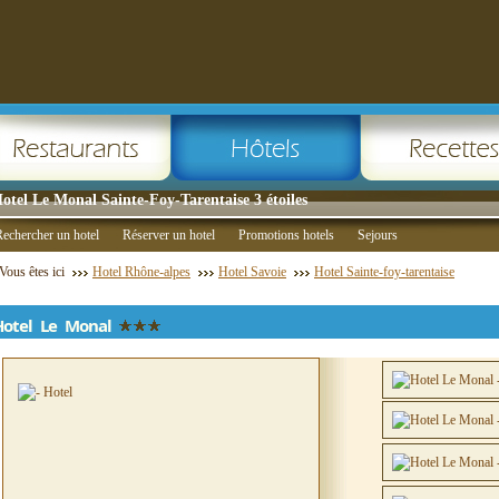
otel Le Monal Sainte-Foy-Tarentaise 3 étoiles
echercher un hotel
Réserver un hotel
Promotions hotels
Sejours
Vous êtes ici
Hotel Rhône-alpes
Hotel Savoie
Hotel Sainte-foy-tarentaise
Hotel Le Monal