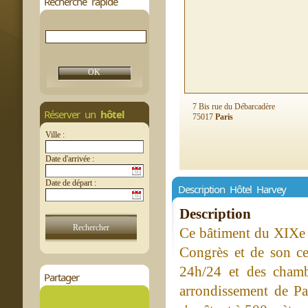
Recherche rapide
7 Bis rue du Débarcadère
Réserver un
hôtel
75017
Paris
Ville :
Date d'arrivée :
Date de départ :
Description Hôtel Harvey
Description
Ce bâtiment du XIXe s
Congrès et de son ce
24h/24 et des chamb
Partager
arrondissement de Par