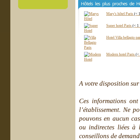
Hôtels les plus proches de H
Mary's hôtel Paris
(< 
Super hotel Paris
(< 1
Hotel Villa bellagio pa
Modern hotel Paris
(<
A votre disposition sur 
Ces informations ont
l’établissement. Ne po
pouvons en aucun cas 
ou indirectes liées à 
conseillons de demande