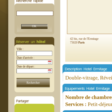
Recherche rapide
42 bis, rue de l'Ermitage
Réserver un
hôtel
75020
Paris
Ville :
Date d'arrivée :
Date de départ :
Description Hotel Ermitage
Double-vitrage, Révei
Equipements Hotel Ermitage
Nombre de chambres 
Partager
Services :
Petit-déjeu