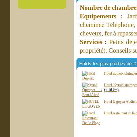
Nombre de chambres 
Equipements :
Jar
cheminée Téléphone, w
cheveux, fer à repasse
Services :
Petits déj
propriété). Conseils s
Hôtels les plus proches de D
Hôtel dupleix Quimpe
Hotel Kyriad quimper 
(< 16 km)
Hotel le goyen Audier
Hotel restaurant de la