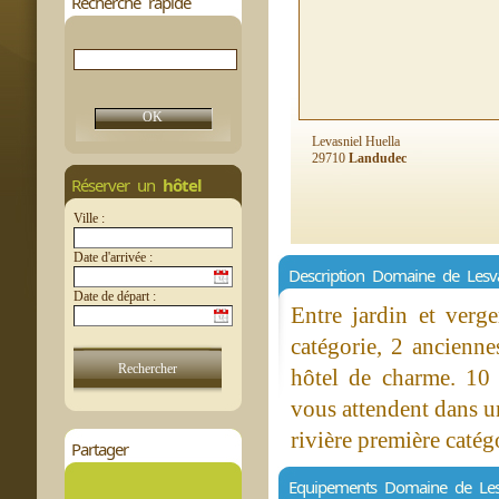
Recherche rapide
Levasniel Huella
29710
Landudec
Réserver un
hôtel
Ville :
Date d'arrivée :
Description Domaine de Lesva
Date de départ :
Entre jardin et verg
catégorie, 2 ancienn
hôtel de charme. 10 
vous attendent dans u
rivière première caté
Partager
Equipements Domaine de Les